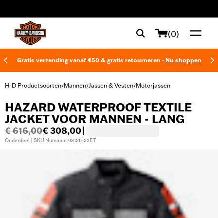
web accessibility
(0)
Gratis verzending vanaf €50 & gratis retourneren -
Nu shoppen
H-D Productsoorten
Mannen
Jassen & Vesten
Motorjassen
/
/
/
HAZARD WATERPROOF TEXTILE
JACKET VOOR MANNEN - LANG
€ 616,00
€ 308,00
|
Onderdeel | SKU Nummer: 98126-22ET