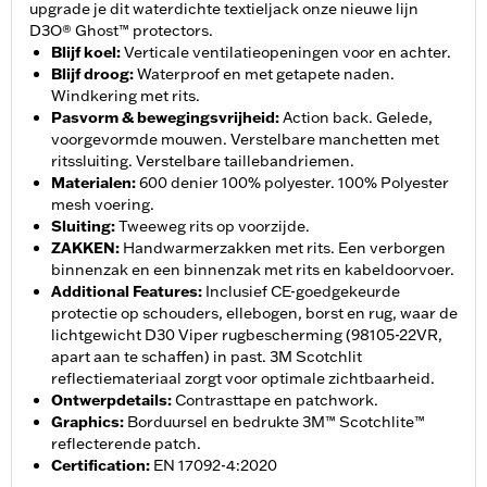
upgrade je dit waterdichte textieljack onze nieuwe lijn
D3O® Ghost™ protectors.
Blijf koel
:
Verticale ventilatieopeningen voor en achter.
Blijf droog
:
Waterproof en met getapete naden.
Windkering met rits.
Pasvorm & bewegingsvrijheid
:
Action back. Gelede,
voorgevormde mouwen. Verstelbare manchetten met
ritssluiting. Verstelbare taillebandriemen.
Materialen
:
600 denier 100% polyester. 100% Polyester
mesh voering.
Sluiting
:
Tweeweg rits op voorzijde.
ZAKKEN
:
Handwarmerzakken met rits. Een verborgen
binnenzak en een binnenzak met rits en kabeldoorvoer.
Additional Features
:
Inclusief CE-goedgekeurde
protectie op schouders, ellebogen, borst en rug, waar de
lichtgewicht D30 Viper rugbescherming (98105-22VR,
apart aan te schaffen) in past. 3M Scotchlit
reflectiemateriaal zorgt voor optimale zichtbaarheid.
Ontwerpdetails
:
Contrasttape en patchwork.
Graphics
:
Borduursel en bedrukte 3M™ Scotchlite™
reflecterende patch.
Certification
:
EN 17092-4:2020