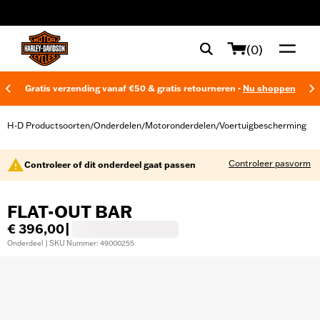
web accessibility
(0)
Gratis verzending vanaf €50 & gratis retourneren -
Nu shoppen
H-D Productsoorten
Onderdelen
Motoronderdelen
Voertuigbescherming
/
/
/
Controleer pasvorm
Controleer of dit onderdeel gaat passen
FLAT-OUT BAR
€ 396,00
|
Onderdeel | SKU Nummer: 49000255