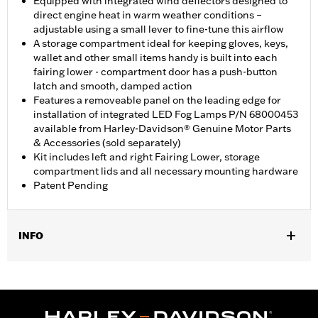
Equipped with integrated wind deflectors designed to
direct engine heat in warm weather conditions –
adjustable using a small lever to fine-tune this airflow
A storage compartment ideal for keeping gloves, keys,
wallet and other small items handy is built into each
fairing lower - compartment door has a push-button
latch and smooth, damped action
Features a removeable panel on the leading edge for
installation of integrated LED Fog Lamps P/N 68000453
available from Harley-Davidson® Genuine Motor Parts
& Accessories (sold separately)
Kit includes left and right Fairing Lower, storage
compartment lids and all necessary mounting hardware
Patent Pending
INFO
Past op '23-later FLHXSE en FLTRXSE, '24-later FLHX en
FLTRX, '25-later FLHXU, '26-later FLHLT, FLHLTSE, FLHXL,
FLHXLSE, FLTRT en FLTRXL. Street Glide en Road Glide
modellen vereisen de aparte aankoop van valbeugel P/N