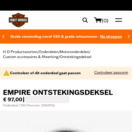
web accessibility
(0)
Gratis verzending vanaf €50 & gratis retourneren -
Nu shoppen
H-D Productsoorten
Onderdelen
Motoronderdelen
/
/
/
Custom accessoires & Afwerking
Ontstekingsdeksel
/
Controleer pasvorm
Controleer of dit onderdeel gaat passen
EMPIRE ONTSTEKINGSDEKSEL
€ 97,00
|
Onderdeel | SKU Nummer: 25600152