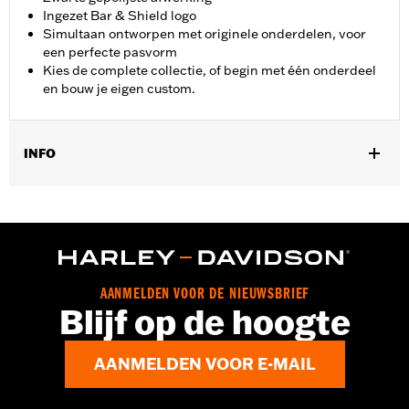
Ingezet Bar & Shield logo
Simultaan ontworpen met originele onderdelen, voor
een perfecte pasvorm
Kies de complete collectie, of begin met één onderdeel
en bouw je eigen custom.
INFO
Past op modellen met een '17-later Milwaukee-Eight® (behalve
'23-later FLHXSE en FLTRXSE, en '24-later FLHX, FLTRX en
FLTRXSTSE en '25-later FLTRXRRSE).
Installatie-instructies
Collectie:
Empire
AANMELDEN VOOR DE NIEUWSBRIEF
Per stuk verkocht:
Elk
Blijf op de hoogte
In de doos:
Ontstekingsdeksel en installatie-instructies
GARANTIE:
,,,,,,,,,,,,,,,,,,,,,,,,,,,,,,,,,,,,,,,,,,,,,,,,,,,,,,,,,,,,,,
NOTITIES:
Bij het verwijderen en installeren van
AANMELDEN VOOR E-MAIL
kleppendeksels moeten misschien nieuwe pakkingen
worden geplaatst. Vraag je dealer om informatie.