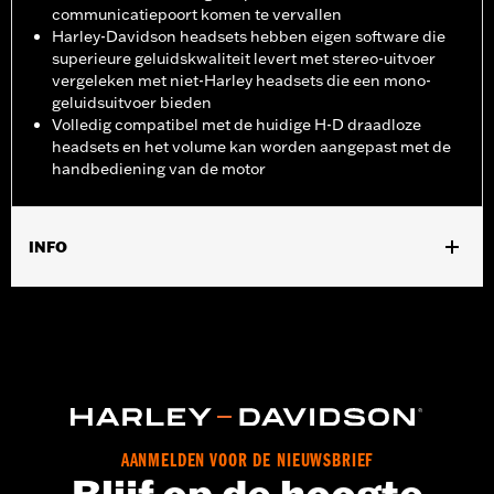
communicatiepoort komen te vervallen
Harley-Davidson headsets hebben eigen software die
superieure geluidskwaliteit levert met stereo-uitvoer
vergeleken met niet-Harley headsets die een mono-
geluidsuitvoer bieden
Volledig compatibel met de huidige H-D draadloze
headsets en het volume kan worden aangepast met de
handbediening van de motor
INFO
Past op ’14–’25 Touring en Trike modellen die zijn uitgerust met
een Boom! Box 6.5GT of Boom! Box GTS audiosysteem (behalve
’23-later FLHXSE en FLTRXSE, ’24-later FLHX, FLTRX en
FLTRXSTSE en ’25-later FLHXU en FLTRXRRSE). ’14–’17
modellen vereisen aparte aanschaf van de draadloze headset-
interfacemodule kabelboom P/N 69201726. Installatie op '14 -'15
FLHTKSE modellen zal resulteren in verminderde
satellietradio-ontvangst. Installatie op motorfietsen met
AANMELDEN VOOR DE NIEUWSBRIEF
satellietradio kan de prestaties van satellietradio of draadloze