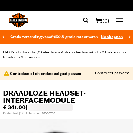
web accessibility
(0)
Gratis verzending vanaf €50 & gratis retourneren -
Nu shoppen
H-D Productsoorten
Onderdelen
Motoronderdelen
Audio & Elektronica
/
/
/
/
Bluetooth & Intercom
Controleer pasvorm
Controleer of dit onderdeel gaat passen
DRAADLOZE HEADSET-
INTERFACEMODULE
€ 341,00
|
Onderdeel | SKU Nummer: 76000768