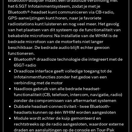
Bluetooth-adapter maakt een draadloze verbinding met
het 6.5GT Infotainmentsysteem, zodat je met je
Bluetooth®-headset kunt communiceren via CB-radio,
GPS-aanwijzingen kunt horen, naar je favoriete
radiostations kunt luisteren en nog veel meer. Het gevolg
van het plaatsen van dit systeem op de functionaliteit van
bekabelde microfoons: Na installatie van de WHIM is de
bedrade microfoon van de motorfiets niet langer
beschikbaar. De bedrade audio blijft echter gewoon
functioneren.
Bluetooth® draadloze technologie die integreert met de
65GT-radio
Draadloze interface geeft volledige toegang tot de
infotainmentfuncties zonder het gedoe van een
verbinding met de motor
Naadloos gebruik van alle bedrade headset-
functionaliteit (CB, telefoon, intercom, navigatie, radio)
zonder de compromissen van aftermarket systemen
Dubbele headset-connectiviteit - twee Bluetooth-
headsets kunnen op één WHIM worden aangesloten
Module wordt achter de kuip gemonteerd en
rechtstreeks op de radio aangesloten, waardoor externe
draden en aansluitingen op de console en Tour-Pak