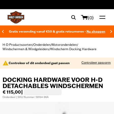
web accessibility
(0)
Gratis verzending vanaf €50 & gratis retourneren -
Nu shoppen
H-D Productsoorten
Onderdelen
Motoronderdelen
/
/
/
Windschermen & Windgeleiders
Windscherm Docking Hardware
/
Controleer pasvorm
Controleer of dit onderdeel gaat passen
DOCKING HARDWARE VOOR H-D
DETACHABLES WINDSCHERMEN
€ 115,00
|
Onderdeel | SKU Nummer: 58164-96A