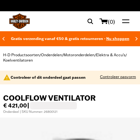
web accessibility
(0)
Gratis verzending vanaf €50 & gratis retourneren -
Nu shoppen
H-D Productsoorten
Onderdelen
Motoronderdelen
Elektra & Accu’s
/
/
/
/
Koelventilatoren
Controleer pasvorm
Controleer of dit onderdeel gaat passen
COOLFLOW VENTILATOR
€ 421,00
|
Onderdeel | SKU Nummer: 26800121