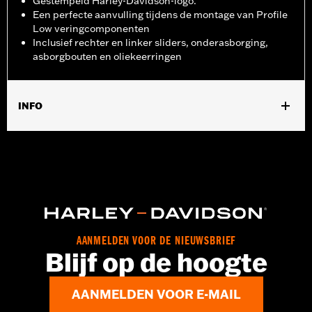
Gestempeld Harley-Davidson-logo.
Een perfecte aanvulling tijdens de montage van Profile
Low veringcomponenten
Inclusief rechter en linker sliders, onderasborging,
asborgbouten en oliekeerringen
INFO
Past op ’18-later FLDE, FLHC, FLHCS, FLSL en '24 FLI
modellen.
Installatie-instructies
Per stuk verkocht:
Twee
In de doos:
Onderste voorvorksliders rechts en links,
asborgbouten en oliekeerringen
AANMELDEN VOOR DE NIEUWSBRIEF
Blijf op de hoogte
AANMELDEN VOOR E-MAIL