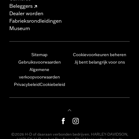
Beleggers
Dealer worden
Fabrieksrondleidingen
Museum
Sitemap
Cookievoorkeuren beheren
Gebruiksvoorwaarden
Jij bent belangrijk voor ons
Algemene
verkoopvoorwaarden
Privacybeleid
Cookiebeleid
©2026 H-D of daaraan verbonden bedrijven. HARLEY-DAVIDSON,