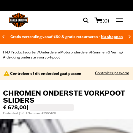
web accessibility
(0)
Gratis verzending vanaf €50 & gratis retourneren -
Nu shoppen
H-D Productsoorten
Onderdelen
Motoronderdelen
Remmen & Vering
/
/
/
/
Afdekking onderste voorvorkpoot
Controleer pasvorm
Controleer of dit onderdeel gaat passen
CHROMEN ONDERSTE VORKPOOT
SLIDERS
€ 678,00
|
Onderdeel | SKU Nummer: 45500400