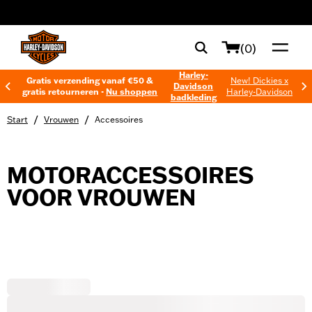
web accessibility
(0)
Harley-
Gratis verzending vanaf €50 &
New! Dickies x
Davidson
gratis retourneren -
Nu shoppen
Harley-Davidson
badkleding
/
/
Start
Vrouwen
Accessoires
MOTORACCESSOIRES
VOOR VROUWEN