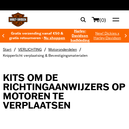
web accessibility
(0)
Harley-
Gratis verzending vanaf €50 &
New! Dickies x
Davidson
gratis retourneren -
Nu shoppen
Harley-Davidson
badkleding
/
/
/
Start
VERLICHTING
Motoronderdelen
Knipperlicht verplaatsing & Bevestigingsmaterialen
KITS OM DE
RICHTINGAANWIJZERS OP
MOTOREN TE
VERPLAATSEN