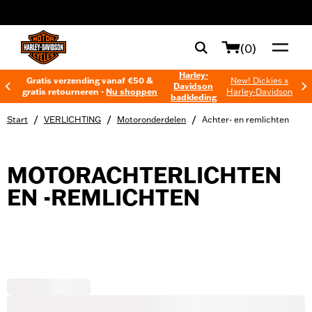
web accessibility
(0)
Harley-
Gratis verzending vanaf €50 &
New! Dickies x
Davidson
gratis retourneren -
Nu shoppen
Harley-Davidson
badkleding
/
/
/
Start
VERLICHTING
Motoronderdelen
Achter- en remlichten
MOTORACHTERLICHTEN
EN -REMLICHTEN