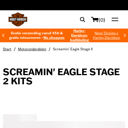
web accessibility
(0)
Harley-
Gratis verzending vanaf €50 &
New! Dickies x
Davidson
gratis retourneren -
Nu shoppen
Harley-Davidson
badkleding
/
/
Start
Motoronderdelen
Screamin' Eagle Stage II
SCREAMIN' EAGLE STAGE
2 KITS