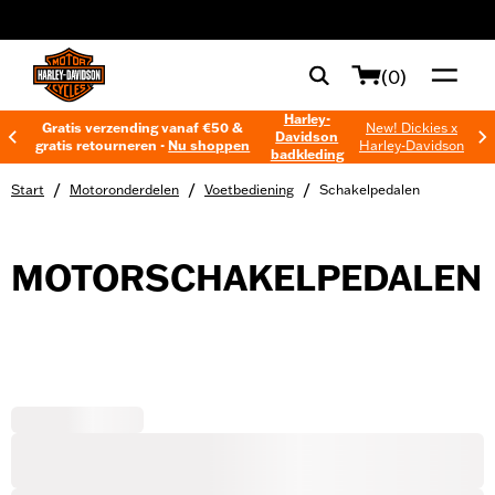
web accessibility
(0)
Harley-
Gratis verzending vanaf €50 &
New! Dickies x
Davidson
gratis retourneren -
Nu shoppen
Harley-Davidson
badkleding
/
/
/
Start
Motoronderdelen
Voetbediening
Schakelpedalen
MOTORSCHAKELPEDALEN