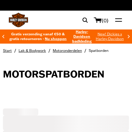
web accessibility
(0)
Harley-
Gratis verzending vanaf €50 &
New! Dickies x
Davidson
gratis retourneren -
Nu shoppen
Harley-Davidson
badkleding
/
/
/
Start
Lak & Bodywork
Motoronderdelen
Spatborden
MOTORSPATBORDEN