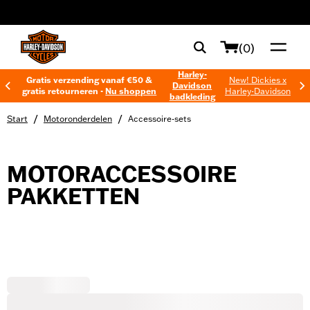
web accessibility
(0)
Harley-
Gratis verzending vanaf €50 &
New! Dickies x
Davidson
gratis retourneren -
Nu shoppen
Harley-Davidson
badkleding
/
/
Start
Motoronderdelen
Accessoire-sets
MOTORACCESSOIRE
PAKKETTEN