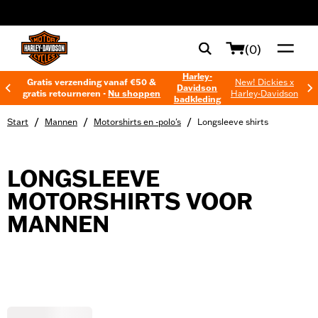
web accessibility
(0)
Harley-
Gratis verzending vanaf €50 &
New! Dickies x
Davidson
gratis retourneren -
Nu shoppen
Harley-Davidson
badkleding
/
/
/
Start
Mannen
Motorshirts en -polo's
Longsleeve shirts
LONGSLEEVE
MOTORSHIRTS VOOR
MANNEN