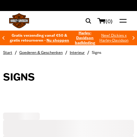
web accessibility
(0)
Harley-
Gratis verzending vanaf €50 &
New! Dickies x
Davidson
gratis retourneren -
Nu shoppen
Harley-Davidson
badkleding
/
/
/
Start
Goederen & Geschenken
Interieur
Signs
SIGNS