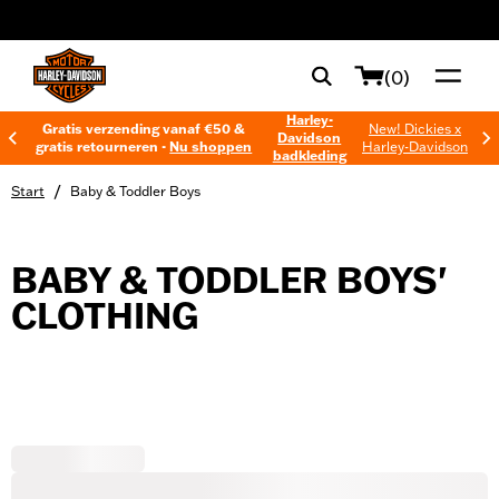
web accessibility
(0)
Harley-
Gratis verzending vanaf €50 &
New! Dickies x
Davidson
gratis retourneren -
Nu shoppen
Harley-Davidson
badkleding
/
Start
Baby & Toddler Boys
BABY & TODDLER BOYS'
CLOTHING