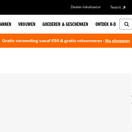
Dealer-lokalisator
Testrit
ANNEN
VROUWEN
GOEDEREN & GESCHENKEN
ONTDEK H-D
Gratis verzending vanaf €50 & gratis retourneren -
Nu shoppen