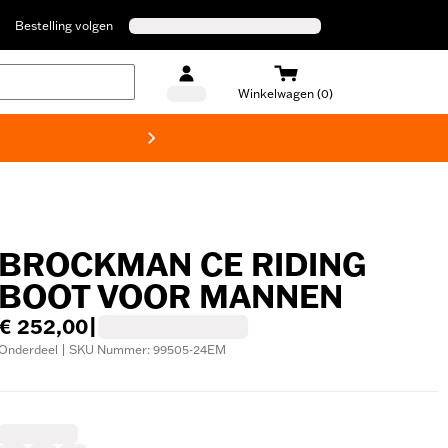
Bestelling volgen
Winkelwagen (0)
Harley
BROCKMAN CE RIDING
BOOT VOOR MANNEN
€ 252,00
|
Onderdeel | SKU Nummer: 99505-24EM