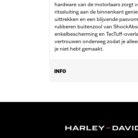
hardware van de motorlaars zorgt v
ritssluiting aan de binnenkant genie
uittrekken en een blijvende pasvor
rubberen buitenzool van ShockAbs
enkelbescherming en TecTuff-overlay
vertrouwen onderweg zodat je alleen 
je niet hebt gemaakt.
INFO
Geslacht:
Mannen
Functionele features:
Waterdicht
Technology:
Waterproof
Dimension Description:
SCHACHTHO