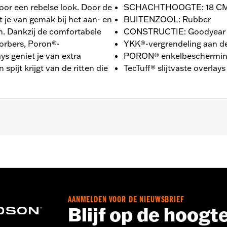
oor een rebelse look. Door de
SCHACHTHOOGTE: 18 CM
t je van gemak bij het aan- en
BUITENZOOL: Rubber
m. Dankzij de comfortabele
CONSTRUCTIE: Goodyear 
orbers, Poron®-
YKK®-vergrendeling aan de
s geniet je van extra
PORON® enkelbeschermi
spijt krijgt van de ritten die
TecTuff® slijtvaste overlays
OGTE: 18 CM / HAKHOOGTE: 3,8 CM
AANMELDEN VOOR DE NIEUWSBRIEF
Blijf op de hoogt