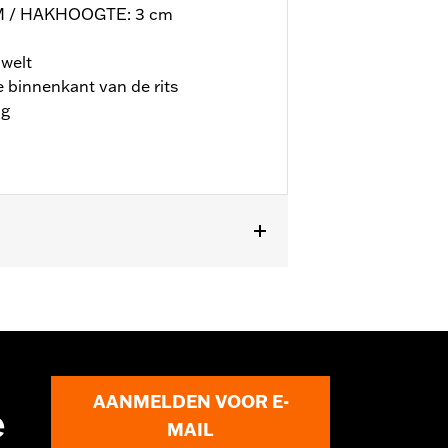
 / HAKHOOGTE: 3 cm
welt
 binnenkant van de rits
ng
AANMELDEN VOOR E-
e
MAIL