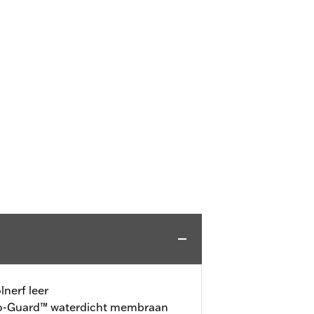
nerf leer
-Guard™ waterdicht membraan