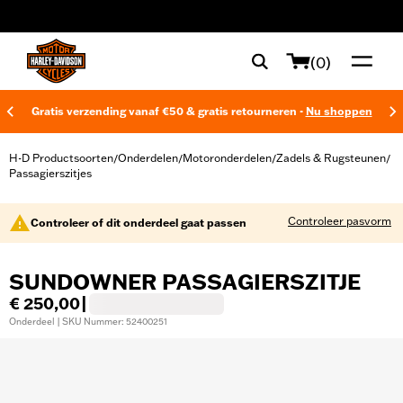
web accessibility
(0)
Gratis verzending vanaf €50 & gratis retourneren -
Nu shoppen
H-D Productsoorten
Onderdelen
Motoronderdelen
Zadels & Rugsteunen
/
/
/
/
Passagierszitjes
Controleer pasvorm
Controleer of dit onderdeel gaat passen
SUNDOWNER PASSAGIERSZITJE
€ 250,00
|
Onderdeel | SKU Nummer: 52400251