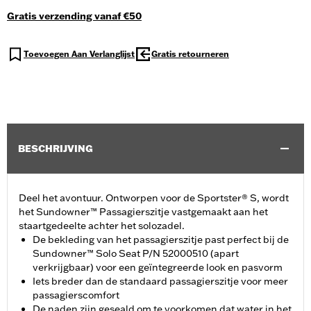
Gratis verzending vanaf €50
Toevoegen Aan Verlanglijst
Gratis retourneren
BESCHRIJVING
Deel het avontuur. Ontworpen voor de Sportster® S, wordt
het Sundowner™ Passagierszitje vastgemaakt aan het
staartgedeelte achter het solozadel.
De bekleding van het passagierszitje past perfect bij de
Sundowner™ Solo Seat P/N 52000510 (apart
verkrijgbaar) voor een geïntegreerde look en pasvorm
Iets breder dan de standaard passagierszitje voor meer
passagierscomfort
De naden zijn geseald om te voorkomen dat water in het