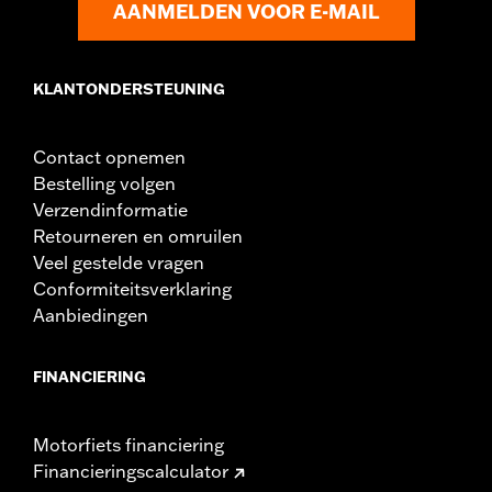
In de doos:
Passagierszitje, achterspatbordverlenging,
AANMELDEN VOOR E-MAIL
handgreep, bevestigingsmateriaal en installatie-instructies
Breedte zitje:
9.69
KLANTONDERSTEUNING
Contact opnemen
Bestelling volgen
Verzendinformatie
Retourneren en omruilen
Veel gestelde vragen
Conformiteitsverklaring
Aanbiedingen
FINANCIERING
Motorfiets financiering
Financieringscalculator