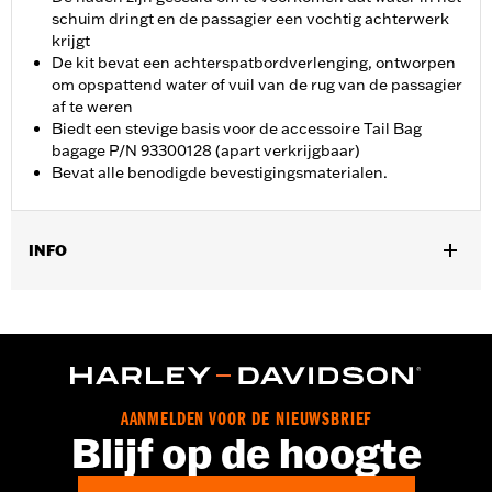
schuim dringt en de passagier een vochtig achterwerk
krijgt
De kit bevat een achterspatbordverlenging, ontworpen
om opspattend water of vuil van de rug van de passagier
af te weren
Biedt een stevige basis voor de accessoire Tail Bag
bagage P/N 93300128 (apart verkrijgbaar)
Bevat alle benodigde bevestigingsmaterialen.
INFO
Past op '21-later RH1250S modellen uitgerust met Sundowner
Solo Zadel P/N 52000510. Vereist afzonderlijke aankoop van
Passagier-voetsteunbevestigingsset P/N 50502192 en
passagiersvoetsteunen.
Installatie-instructies
Apart verkocht:
Sundowner™ Solozadel P/N 52000510
AANMELDEN VOOR DE NIEUWSBRIEF
Blijf op de hoogte
Per stuk verkocht:
Elk
Materiaal:
Vinyl