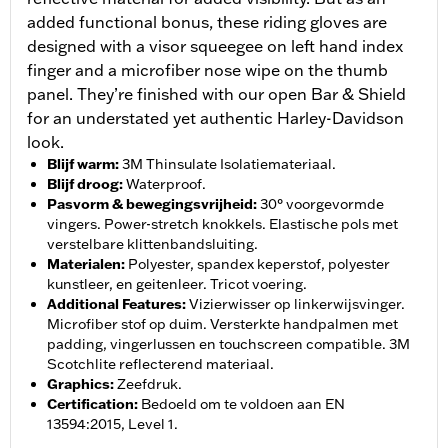
added functional bonus, these riding gloves are
designed with a visor squeegee on left hand index
finger and a microfiber nose wipe on the thumb
panel. They’re finished with our open Bar & Shield
for an understated yet authentic Harley-Davidson
look.
Blijf warm
:
3M Thinsulate Isolatiemateriaal.
Blijf droog
:
Waterproof.
Pasvorm & bewegingsvrijheid
:
30° voorgevormde
vingers. Power-stretch knokkels. Elastische pols met
verstelbare klittenbandsluiting.
Materialen
:
Polyester, spandex keperstof, polyester
kunstleer, en geitenleer. Tricot voering.
Additional Features
:
Vizierwisser op linkerwijsvinger.
Microfiber stof op duim. Versterkte handpalmen met
padding, vingerlussen en touchscreen compatible. 3M
Scotchlite reflecterend materiaal.
Graphics
:
Zeefdruk.
Certification
:
Bedoeld om te voldoen aan EN
13594:2015, Level 1.