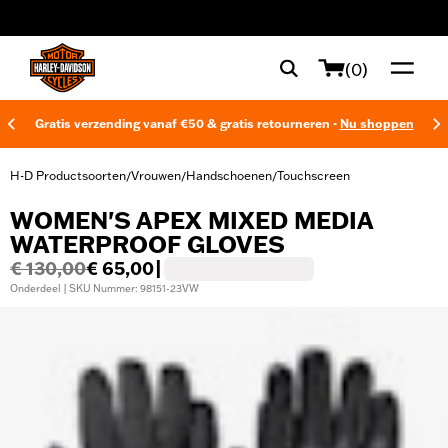
web accessibility
(0)
Gratis verzending vanaf €50 & gratis retourneren -
Nu shoppen
H-D Productsoorten
Vrouwen
Handschoenen
Touchscreen
/
/
/
WOMEN'S APEX MIXED MEDIA
WATERPROOF GLOVES
€ 130,00
€ 65,00
|
Onderdeel | SKU Nummer: 98151-23VW