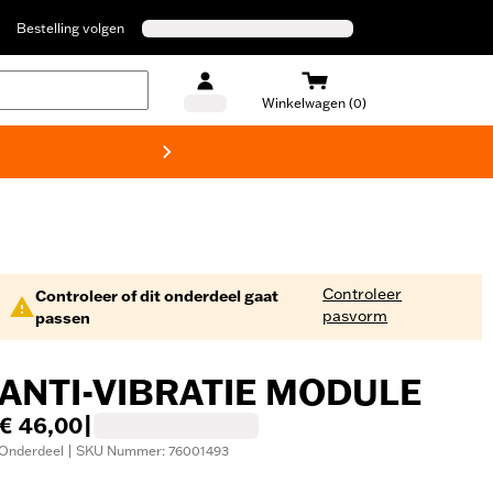
Bestelling volgen
Winkelwagen (0)
Harley
Controleer
Controleer of dit onderdeel gaat
pasvorm
passen
ANTI-VIBRATIE MODULE
€ 46,00
|
Onderdeel | SKU Nummer: 76001493