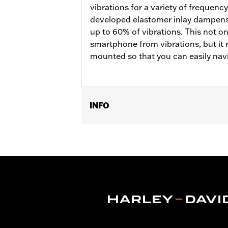
vibrations for a variety of frequency
developed elastomer inlay dampens 
up to 60% of vibrations. This not on
smartphone from vibrations, but it 
mounted so that you can easily navi
INFO
Past op Harley-Davidson Universele 
Universele telefoonhouder en Stuurb
Installatie-instructies