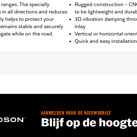
 ranges. The specially
Rugged construction – C
in all directions and reduces
to be lightweight and dura
ly helps to protect your
3D vibration damping thro
remains stable and securely
inlay
gate while on the road.
Vertical or horizontal orien
Quick and easy installation
telefoonhouder en Koppelingsbevestiging P/N 76001339A e
evestiging P/N 76001340A en 76001072A.
AANMELDEN VOOR DE NIEUWSBRIEF
Blijf op de hoogt