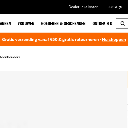
Dealer-lokalisator
Testrit
ANNEN
VROUWEN
GOEDEREN & GESCHENKEN
ONTDEK H-D
Gratis verzending vanaf €50 & gratis retourneren -
Nu shoppen
efoonhouders