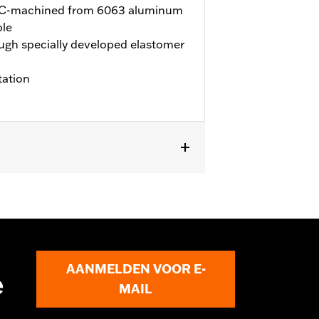
NC-machined from 6063 aluminum
ble
ugh specially developed elastomer
tation
n 76001071A en Harley-Davidson
AANMELDEN VOOR E-
e
MAIL