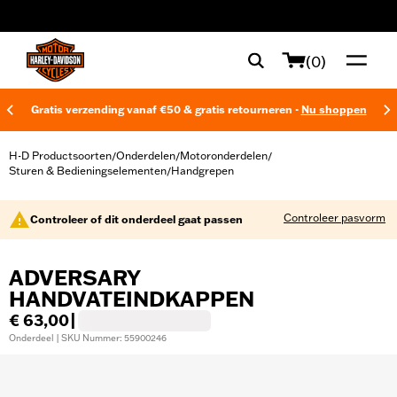
web accessibility
(0)
Gratis verzending vanaf €50 & gratis retourneren -
Nu shoppen
H-D Productsoorten
Onderdelen
Motoronderdelen
/
/
/
Sturen & Bedieningselementen
Handgrepen
/
Controleer pasvorm
Controleer of dit onderdeel gaat passen
ADVERSARY
HANDVATEINDKAPPEN
€ 63,00
|
Onderdeel | SKU Nummer: 55900246