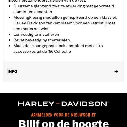
motorfiets zal onderscheiden van de rest.
Duurzame glanzend zwarte afwerking met geborsteld
aluminium accenten
Messingkleurig medaillon geïnspireerd op een klassiek
Harley-Davidson tankembleem voor een retrostijl met
een moderne twist
Eenvoudig te installeren
Bevat bevestigingsmaterialen.
Maak deze aangepaste look compleet met extra
accessoires uit de '66 Collectie
INFO
Voor modellen met '21-later Revolution Max motor.
Installatie-instructies
Collectie:
'66 Collection
Per stuk verkocht:
Elk
In de doos:
Ontstekingsplugdeksel, O-ring en montage-
AANMELDEN VOOR DE NIEUWSBRIEF
instructies
Blijf op de hoogte
GARANTIE:
,,,,,,,,,,,,,,,,,,,,,,,,,,,,,,,,,,,,,,,,,,,,,,,,,,,,,,,,,,,,,,,,,,,