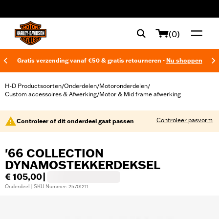
web accessibility
(0)
Gratis verzending vanaf €50 & gratis retourneren -
Nu shoppen
H-D Productsoorten
Onderdelen
Motoronderdelen
/
/
/
Custom accessoires & Afwerking
Motor & Mid frame afwerking
/
Controleer pasvorm
Controleer of dit onderdeel gaat passen
'66 COLLECTION
DYNAMOSTEKKERDEKSEL
€ 105,00
|
Onderdeel | SKU Nummer: 25701211