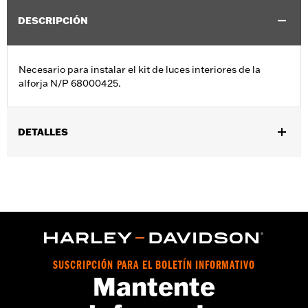
DESCRIPCIÓN
Necesario para instalar el kit de luces interiores de la
alforja N/P 68000425.
DETALLES
Se adapta a los modelos FLHXSE y FLTRXSE 2023 y posteriores,
a los modelos FLHX, FLTRX y FLTRXSTSE 2024 y posteriores, y a
los modelos FLHXU 2025 y posteriores.
GARANTÍA:
1 año de garantía limitada – Consulta
www.h-
d.com/warranty
para más información
SUSCRIPCIÓN PARA EL BOLETÍN INFORMATIVO
Mantente