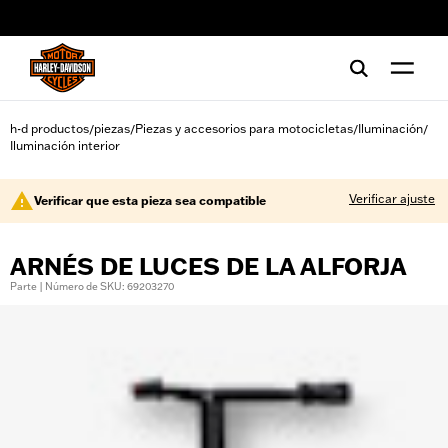
web accessibility
h-d productos
piezas
Piezas y accesorios para motocicletas
Iluminación
/
/
/
/
Iluminación interior
Verificar ajuste
Verificar que esta pieza sea compatible
ARNÉS DE LUCES DE LA ALFORJA
Parte | Número de SKU: 69203270