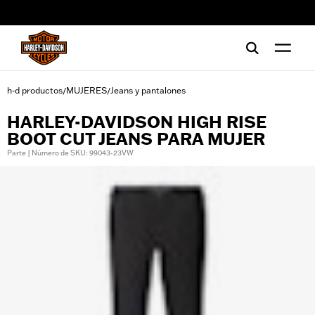
web accessibility
h-d productos
MUJERES
Jeans y pantalones
/
/
HARLEY-DAVIDSON HIGH RISE
BOOT CUT JEANS PARA MUJER
Parte | Número de SKU: 99043-23VW