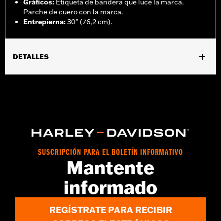
Gráficos
:
Etiqueta de bandera que luce la marca.
Parche de cuero con la marca.
Entrepierna
:
30" (76,2 cm).
DETALLES
Género:
Mujeres
Características funcionales:
Bolsillos
GARANTÍA:
90 días de garantía limitada - Consulta
www.h-
d.com/warranty
para obtener más información
Estilo de pantalón:
Bootcut
Origen:
Importado
SUSCRIPCIÓN PARA EL BOLETÍN INFORMATIVO
Mantente
informado
REGÍSTRATE PARA RECIBIR