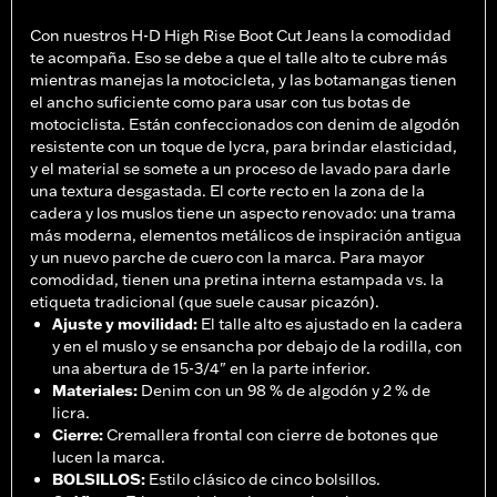
Con nuestros H-D High Rise Boot Cut Jeans la comodidad
te acompaña. Eso se debe a que el talle alto te cubre más
mientras manejas la motocicleta, y las botamangas tienen
el ancho suficiente como para usar con tus botas de
motociclista. Están confeccionados con denim de algodón
resistente con un toque de lycra, para brindar elasticidad,
y el material se somete a un proceso de lavado para darle
una textura desgastada. El corte recto en la zona de la
cadera y los muslos tiene un aspecto renovado: una trama
más moderna, elementos metálicos de inspiración antigua
y un nuevo parche de cuero con la marca. Para mayor
comodidad, tienen una pretina interna estampada vs. la
etiqueta tradicional (que suele causar picazón).
Ajuste y movilidad
:
El talle alto es ajustado en la cadera
y en el muslo y se ensancha por debajo de la rodilla, con
una abertura de 15-3/4" en la parte inferior.
Materiales
:
Denim con un 98 % de algodón y 2 % de
licra.
Cierre
:
Cremallera frontal con cierre de botones que
lucen la marca.
BOLSILLOS
:
Estilo clásico de cinco bolsillos.