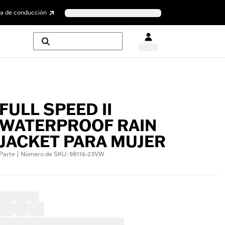
a de conducción
FULL SPEED II
WATERPROOF RAIN
JACKET PARA MUJER
Parte | Número de SKU: 98116-23VW