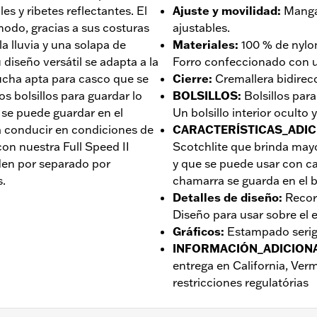
es y ribetes reflectantes. El
Ajuste y movilidad
:
Manga
odo, gracias a sus costuras
ajustables.
a lluvia y una solapa de
Materiales
:
100 % de nylo
diseño versátil se adapta a la
Forro confeccionado con u
cha apta para casco que se
Cierre
:
Cremallera bidirecc
os bolsillos para guardar lo
BOLSILLOS
:
Bolsillos par
 se puede guardar en el
Un bolsillo interior oculto 
ra conducir en condiciones de
CARACTERÍSTICAS_ADIC
n nuestra Full Speed II
Scotchlite que brinda mayo
den por separado por
y que se puede usar con ca
s.
chamarra se guarda en el bo
Detalles de diseño
:
Recor
Diseño para usar sobre el 
Gráficos
:
Estampado serig
INFORMACIÓN_ADICION
entrega en California, Ve
restricciones regulatórias