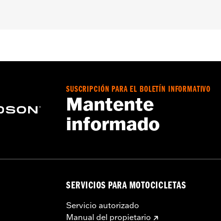
meable
,
Respirable
,
Costura sellada
,
Solapas de protección
,
llos con cremallera
,
Cremallera interior
,
Reflectante
,
Con c
ada - Consulta
www.h-d.com/warranty
para obtener más inf
SUSCRIPCIÓN PARA EL BOLETÍN INFORMATIVO
Mantente
informado
SERVICIOS PARA MOTOCICLETAS
Servicio autorizado
Manual del propietario