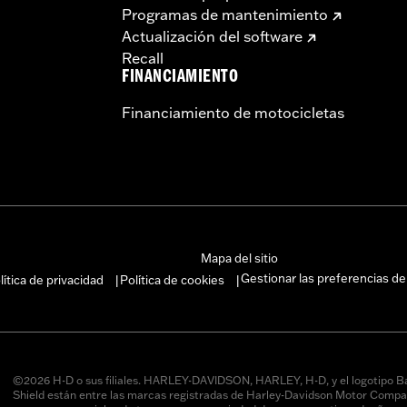
Programas de mantenimiento
Actualización del software
Recall
FINANCIAMIENTO
Financiamiento de motocicletas
Mapa del sitio
Gestionar las preferencias de
lítica de privacidad
Política de cookies
|
|
©2026 H-D o sus filiales. HARLEY-DAVIDSON, HARLEY, H-D, y el logotipo B
Shield están entre las marcas registradas de Harley-Davidson Motor Compan