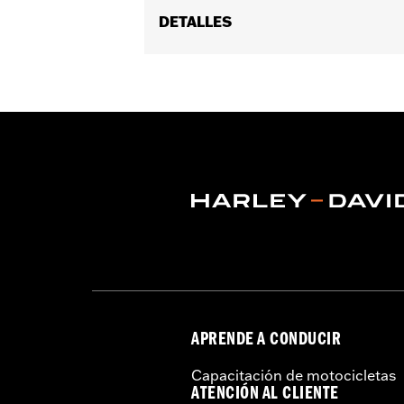
DETALLES
Género:
Mujeres
Características funcionales:
Imper
Cremallera frontal bidireccional
,
Bolsi
GARANTÍA:
90 días de garantía limit
Estilo de chamarra:
Moto
Tienda:
Dry
Material:
Nylon
Origen:
Importado
APRENDE A CONDUCIR
Capacitación de motocicletas
ATENCIÓN AL CLIENTE