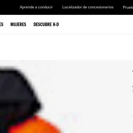
Aprende a conducir
Localizador de concesionarios
Prueb
ES
MUJERES
DESCUBRE H-D