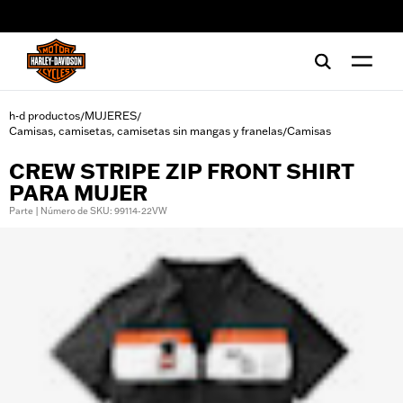
web accessibility
h-d productos
MUJERES
/
/
Camisas, camisetas, camisetas sin mangas y franelas
Camisas
/
CREW STRIPE ZIP FRONT SHIRT
PARA MUJER
Parte | Número de SKU: 99114-22VW