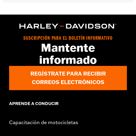
Género:
Mujeres
Características funcionales:
Cremallera delantera
GARANTÍA:
90 días de garantía limitada - Consulta
www.h-
d.com/warranty
para obtener más información
Material:
Cotton
SUSCRIPCIÓN PARA EL BOLETÍN INFORMATIVO
Origen:
Importado
Mantente
informado
REGÍSTRATE PARA RECIBIR
CORREOS ELECTRÓNICOS
APRENDE A CONDUCIR
Capacitación de motocicletas