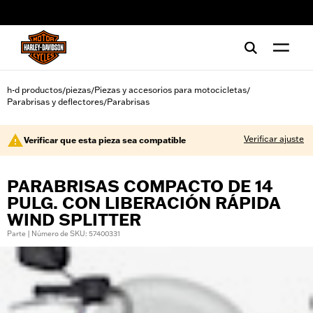
web accessibility
h-d productos
piezas
Piezas y accesorios para motocicletas
/
/
/
Parabrisas y deflectores
Parabrisas
/
Verificar ajuste
Verificar que esta pieza sea compatible
PARABRISAS COMPACTO DE 14
PULG. CON LIBERACIÓN RÁPIDA
WIND SPLITTER
Parte | Número de SKU: 57400331