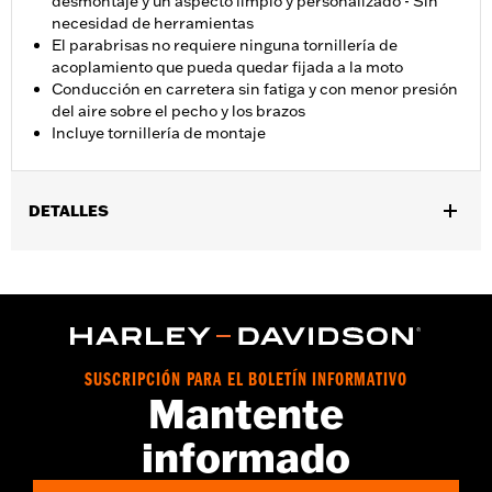
desmontaje y un aspecto limpio y personalizado - Sin
necesidad de herramientas
El parabrisas no requiere ninguna tornillería de
acoplamiento que pueda quedar fijada a la moto
Conducción en carretera sin fatiga y con menor presión
del aire sobre el pecho y los brazos
Incluye tornillería de montaje
DETALLES
Se adapta a los modelos FXBB, FXLR, '14-'17 FXDL, FXST '20 y
posteriores y FXBBS '21 y posteriores. No se adapta a modelos
FXLRS.
Installation Instructions
vinRequerido:
false
SUSCRIPCIÓN PARA EL BOLETÍN INFORMATIVO
Anchura:
17.6 Inches
Mantente
GARANTÍA:
1 year limited warranty – Go to
www.h-
d.com/warranty
for full details
informado