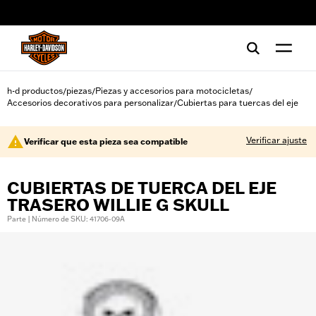
web accessibility
h-d productos
piezas
Piezas y accesorios para motocicletas
/
/
/
Accesorios decorativos para personalizar
Cubiertas para tuercas del eje
/
Verificar ajuste
Verificar que esta pieza sea compatible
CUBIERTAS DE TUERCA DEL EJE
TRASERO WILLIE G SKULL
Parte | Número de SKU: 41706-09A