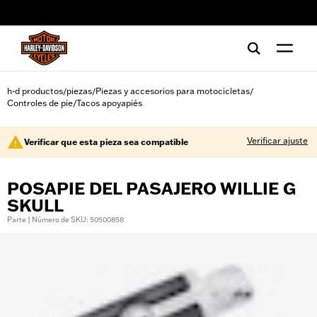
web accessibility
h-d productos
piezas
Piezas y accesorios para motocicletas
/
/
/
Controles de pie
Tacos apoyapiés
/
Verificar ajuste
Verificar que esta pieza sea compatible
POSAPIE DEL PASAJERO WILLIE G
SKULL
Parte | Número de SKU: 50500858