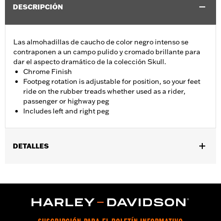
DESCRIPCIÓN
Las almohadillas de caucho de color negro intenso se
contraponen a un campo pulido y cromado brillante para
dar el aspecto dramático de la colección Skull.
Chrome Finish
Footpeg rotation is adjustable for position, so your feet
ride on the rubber treads whether used as a rider,
passenger or highway peg
Includes left and right peg
DETALLES
Se adapta a la posición del pasajero en modelos LiveWire 2020
y posteriores, y Softail 2018 y posteriores. Los vehículos con un
solo asiento requieren la compra por separado de soportes para
posapie del pasajero.
Installation Instructions