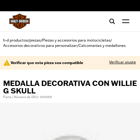
web accessibility
h-d productos
piezas
Piezas y accesorios para motocicletas
/
/
/
Accesorios decorativos para personalizar
Calcomanías y medallones
/
Verificar ajuste
Verificar que esta pieza sea compatible
MEDALLA DECORATIVA CON WILLIE
G SKULL
Parte | Número de SKU: 14101831