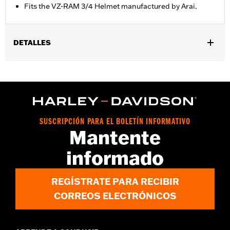
Fits the VZ-RAM 3/4 Helmet manufactured by Arai.
DETALLES
Género:
Unisex
vinRequerido:
false
Colección:
Genuine MotorClothes
GARANTÍA:
1 year limited warranty – Go to
www.h-
d.com/warranty
for full details
SUSCRIPCIÓN PARA EL BOLETÍN INFORMATIVO
Mantente
informado
REGÍSTRATE PARA RECIBIR
CORREOS ELECTRÓNICOS