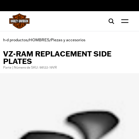
web accessibility
h-d productos
HOMBRES
Piezas y accesorios
/
/
VZ-RAM REPLACEMENT SIDE
PLATES
Parte | Número de SKU: 98122-19VR