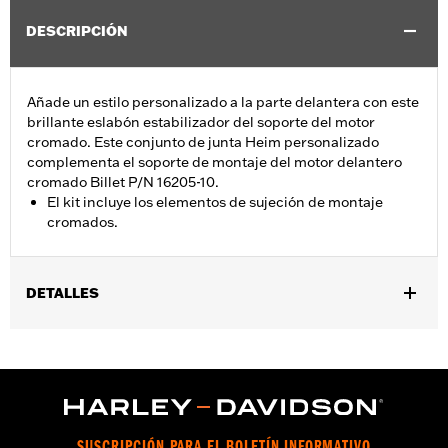
DESCRIPCIÓN
Añade un estilo personalizado a la parte delantera con este
brillante eslabón estabilizador del soporte del motor
cromado. Este conjunto de junta Heim personalizado
complementa el soporte de montaje del motor delantero
cromado Billet P/N 16205-10.
El kit incluye los elementos de sujeción de montaje
cromados.
DETALLES
Se adapta a los modelos Touring (excepto FLTRXRRSE 2025 y
posteriores) y Trike 2009 y posteriores.
Installation Instructions
vinRequerido:
false
GARANTÍA:
1 año de garantía limitada – Consulta
www.h-