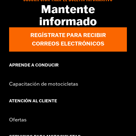
SUSCRIPCIÓN PARA EL BOLETÍN INFORMATIVO
d.com/warranty
para más información
Mantente
informado
REGÍSTRATE PARA RECIBIR
CORREOS ELECTRÓNICOS
APRENDE A CONDUCIR
Capacitación de motocicletas
ATENCIÓN AL CLIENTE
Ofertas