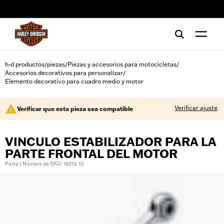
web accessibility
h-d productos
piezas
Piezas y accesorios para motocicletas
/
/
/
Accesorios decorativos para personalizar
/
Elemento decorativo para cuadro medio y motor
Verificar ajuste
Verificar que esta pieza sea compatible
VINCULO ESTABILIZADOR PARA LA
PARTE FRONTAL DEL MOTOR
Parte | Número de SKU: 16213-10