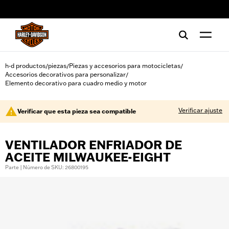
web accessibility
h-d productos
piezas
Piezas y accesorios para motocicletas
/
/
/
Accesorios decorativos para personalizar
/
Elemento decorativo para cuadro medio y motor
Verificar ajuste
Verificar que esta pieza sea compatible
VENTILADOR ENFRIADOR DE
ACEITE MILWAUKEE-EIGHT
Parte | Número de SKU: 26800195