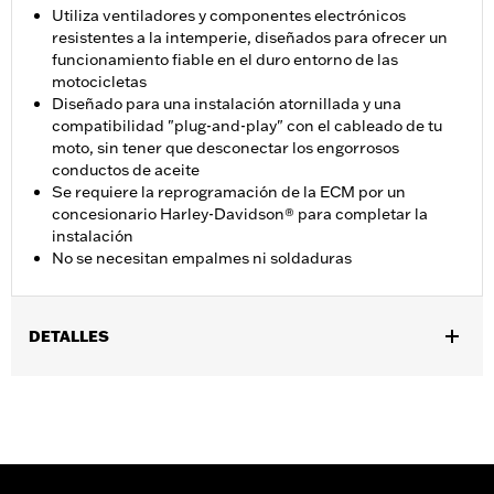
Utiliza ventiladores y componentes electrónicos
resistentes a la intemperie, diseñados para ofrecer un
funcionamiento fiable en el duro entorno de las
motocicletas
Diseñado para una instalación atornillada y una
compatibilidad "plug-and-play" con el cableado de tu
moto, sin tener que desconectar los engorrosos
conductos de aceite
Se requiere la reprogramación de la ECM por un
concesionario Harley-Davidson® para completar la
instalación
No se necesitan empalmes ni soldaduras
DETALLES
Se adapta a los modelos Touring 2017 a 2025 que vienen
equipados con motores Milwaukee Eight® enfriado por aceite.
No se adapta a los modelos equipados con motores Twin-Cooled
o Center-Cooled ni a los modelos Trike y Police equipados con
enfriadores de aceite asistidos por ventilador. No se adapta a los