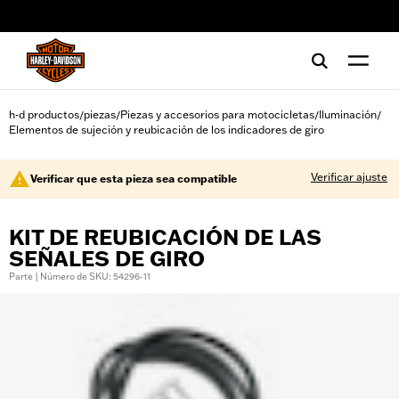
web accessibility
h-d productos
piezas
Piezas y accesorios para motocicletas
Iluminación
/
/
/
/
Elementos de sujeción y reubicación de los indicadores de giro
Verificar ajuste
Verificar que esta pieza sea compatible
KIT DE REUBICACIÓN DE LAS
SEÑALES DE GIRO
Parte | Número de SKU: 54296-11