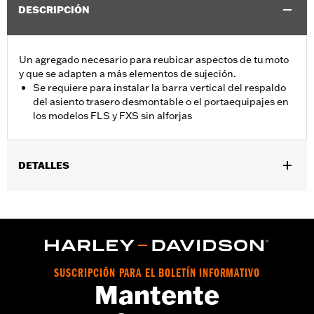
DESCRIPCIÓN
Un agregado necesario para reubicar aspectos de tu moto
y que se adapten a más elementos de sujeción.
Se requiere para instalar la barra vertical del respaldo
del asiento trasero desmontable o el portaequipajes en
los modelos FLS y FXS sin alforjas
DETALLES
Se adapta a modelos FLS, FLSS y FXS 2011-2017 equipados con
pieza vertical de una sola pieza Detachable o rejilla para
equipaje. Los modelos equipados con placa de matrícula de
soporte lateral requieren el kit de reubicación N.º de pieza
67900127.
Installation Instructions
SUSCRIPCIÓN PARA EL BOLETÍN INFORMATIVO
Mantente
vinRequerido:
false
GARANTÍA:
1 año de garantía limitada – Consulta
www.h-