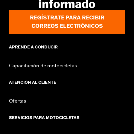
informado
d.com/warranty
para más información
REGÍSTRATE PARA RECIBIR
CORREOS ELECTRÓNICOS
APRENDE A CONDUCIR
Capacitación de motocicletas
ATENCIÓN AL CLIENTE
Ofertas
SERVICIOS PARA MOTOCICLETAS