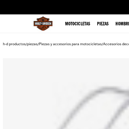
web accessibility
MOTOCICLETAS
PIEZAS
HOMBR
h-d productos
piezas
Piezas y accesorios para motocicletas
Accesorios deco
/
/
/