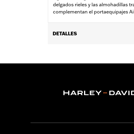
delgados rieles y las almohadillas t
complementan el portaequipajes Ai
DETALLES
Se adapta a los modelos FLHTCUTG y F
guardabarros para Trike P/N 57892-11.
Installation Instructions
vinRequerido:
false
GARANTÍA:
1 year limited warranty – 