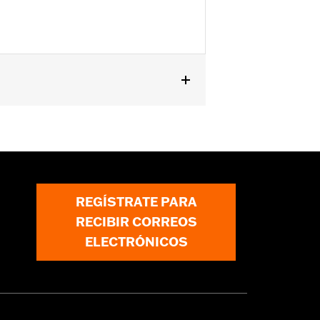
'11. No se adapta al sujetador de
REGÍSTRATE PARA
RECIBIR CORREOS
ELECTRÓNICOS