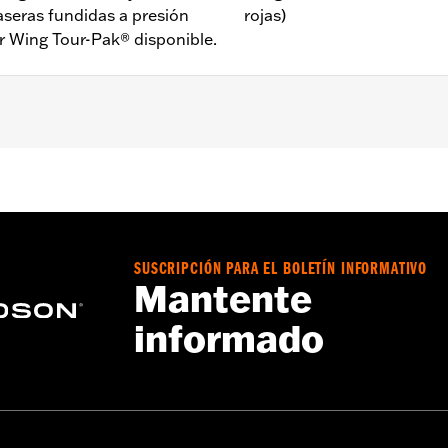
raseras fundidas a presión
rojas)
r Wing Tour-Pak® disponible.
LHTCUTGSE '09 y posteriores, y a los modelos FLHXXX '10-
Go to
www.h-d.com/warranty
for full details
SUSCRIPCIÓN PARA EL BOLETÍN INFORMATIVO
Mantente
informado