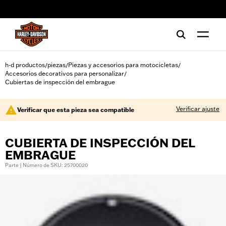
web accessibility
h-d productos
piezas
Piezas y accesorios para motocicletas
/
/
/
Accesorios decorativos para personalizar
/
Cubiertas de inspección del embrague
Verificar ajuste
Verificar que esta pieza sea compatible
CUBIERTA DE INSPECCIÓN DEL
EMBRAGUE
Parte | Número de SKU: 25700020