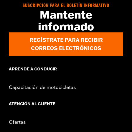
vinRequerido:
false
SUSCRIPCIÓN PARA EL BOLETÍN INFORMATIVO
Mantente
GARANTÍA:
1 year limited warranty – Go to
www.h-
d.com/warranty
for full details
informado
NOTES:
Removing and installing engine covers may require
purchase of new gaskets. See dealer for information.
REGÍSTRATE PARA RECIBIR
CORREOS ELECTRÓNICOS
APRENDE A CONDUCIR
Capacitación de motocicletas
ATENCIÓN AL CLIENTE
Ofertas