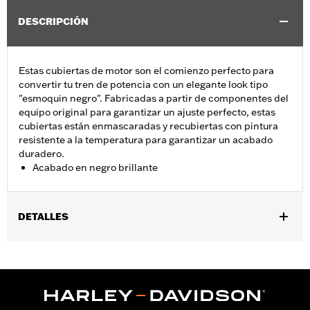
DESCRIPCIÓN
Estas cubiertas de motor son el comienzo perfecto para
convertir tu tren de potencia con un elegante look tipo
"esmoquin negro". Fabricadas a partir de componentes del
equipo original para garantizar un ajuste perfecto, estas
cubiertas están enmascaradas y recubiertas con pintura
resistente a la temperatura para garantizar un acabado
duradero.
Acabado en negro brillante
DETALLES
Se adapta a modelos Dyna 2006-2017, Softail 2007-2018
(excepto FLSB) y Touring y Trike 2007-2015 (excepto FLHTCUL y
FLHTKL y los modelos Touring y Trike 2007-2015 equipados con
la cubierta primaria exterior de perfil estrecho N.º de pieza
25700385 o 25700438).