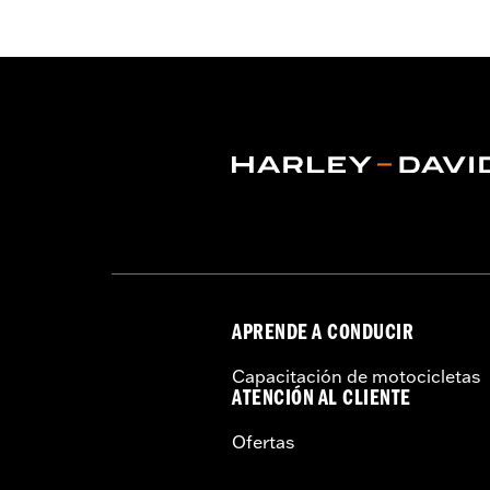
GARANTÍA:
1 año de garantía limitad
NOTES:
Los engranajes y ejes de la t
fabricación y no afectará la t
puede tener una ligera decolo
APRENDE A CONDUCIR
Capacitación de motocicletas
ATENCIÓN AL CLIENTE
Ofertas