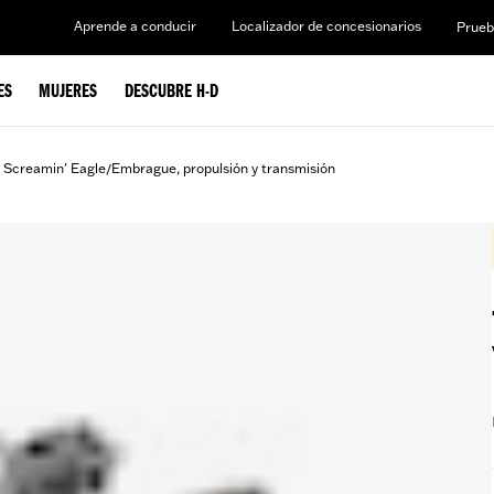
Aprende a conducir
Localizador de concesionarios
Prueb
ES
MUJERES
DESCUBRE H-D
 Screamin' Eagle
Embrague, propulsión y transmisión
/