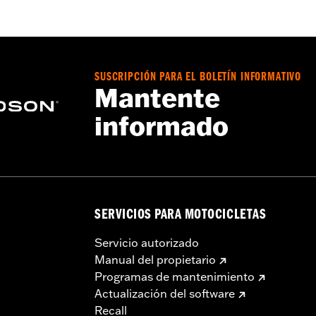
a – Consulta
www.h-d.com/warranty
para más información
ransmisión pueden tener un recubrimiento azul. Este recubr
ransmisión King 6 ni el rendimiento del aceite. Después del p
ración.
SUSCRIPCIÓN PARA EL BOLETÍN INFORMATIVO
Mantente
informado
SERVICIOS PARA MOTOCICLETAS
Servicio autorizado
Manual del propietario
Programas de mantenimiento
Actualización del software
Recall