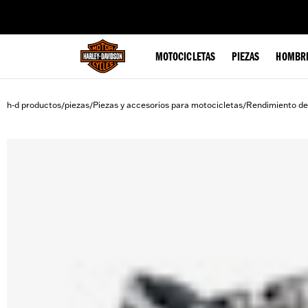
web accessibility
MOTOCICLETAS
PIEZAS
HOMBR
h-d productos
piezas
Piezas y accesorios para motocicletas
Rendimiento de
/
/
/