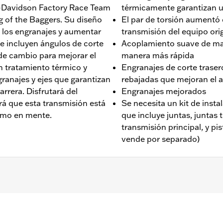
y-Davidson Factory Race Team
térmicamente garantizan un
g of the Baggers. Su diseño
El par de torsión aumentó 
 los engranajes y aumentar
transmisión del equipo orig
ve incluyen ángulos de corte
Acoplamiento suave de ma
de cambio para mejorar el
manera más rápida
n tratamiento térmico y
Engranajes de corte trase
granajes y ejes que garantizan
rebajadas que mejoran el a
carrera. Disfrutará del
Engranajes mejorados
á que esta transmisión está
Se necesita un kit de inst
emo en mente.
que incluye juntas, juntas t
transmisión principal, y pi
vende por separado)
ción central 2023 y posteriores, y los modelos Softail® 2025 
instalación de juntas N/P 36300043.