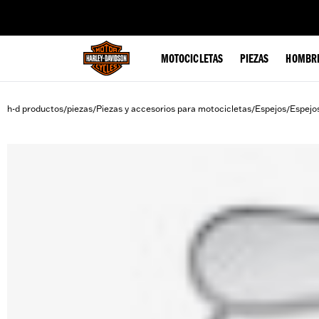
web accessibility
MOTOCICLETAS
PIEZAS
HOMBR
h-d productos
piezas
Piezas y accesorios para motocicletas
Espejos
Espejos
/
/
/
/