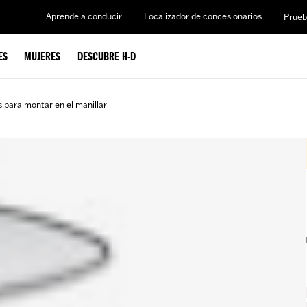
Aprende a conducir
Localizador de concesionarios
Prueb
ES
MUJERES
DESCUBRE H-D
 para montar en el manillar