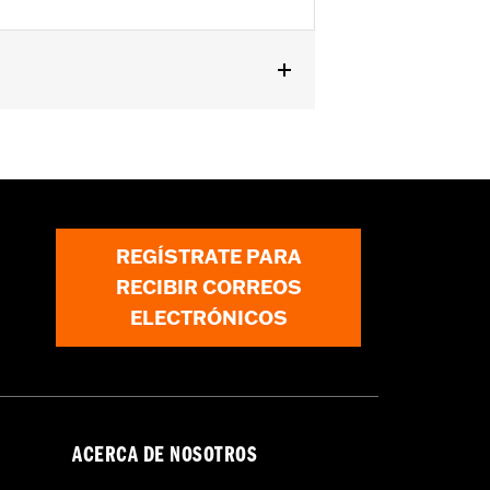
2016, FLHTKSE 2014 y posteriores,
on espejos montados en el carenado
es requieren P/N 57300413. Los
con espejos montados debajo del
REGÍSTRATE PARA
RECIBIR CORREOS
 específicos con respecto a cada
ELECTRÓNICOS
pejos o manillares, y antes de hacer
ACERCA DE NOSOTROS