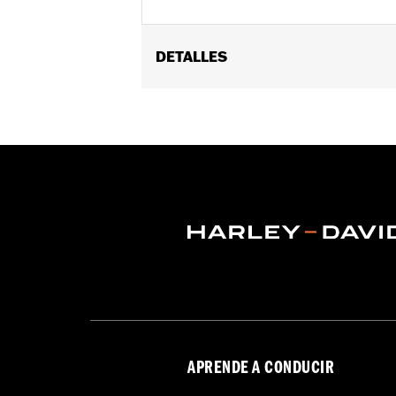
DETALLES
Se adapta a modelos 1982 y posterio
FLTRXSE 2018-2022, FLTRXRRSE 2025 y
requieren la compra por separado del
modelos Street Glide 2006-2022 requ
manillar.
vinRequerido:
false
GARANTÍA:
1 año de garantía limitad
NOTES:
Harley-Davidson Motor Compan
posible combinación de espejo
funcionar la motocicleta, veri
APRENDE A CONDUCIR