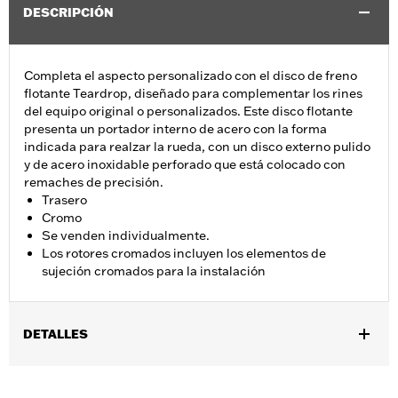
DESCRIPCIÓN
Completa el aspecto personalizado con el disco de freno
flotante Teardrop, diseñado para complementar los rines
del equipo original o personalizados. Este disco flotante
presenta un portador interno de acero con la forma
indicada para realzar la rueda, con un disco externo pulido
y de acero inoxidable perforado que está colocado con
remaches de precisión.
Trasero
Cromo
Se venden individualmente.
Los rotores cromados incluyen los elementos de
sujeción cromados para la instalación
DETALLES
Se adapta a modelos XL 2000 a 2010, Dyna® 2000 a 2017
(excepto FXDLS), Softail® 2000 y posteriores (excepto FXSE) y