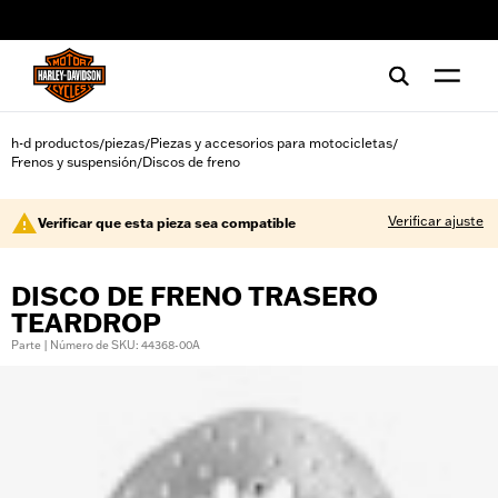
web accessibility
h-d productos
piezas
Piezas y accesorios para motocicletas
/
/
/
Frenos y suspensión
Discos de freno
/
Verificar ajuste
Verificar que esta pieza sea compatible
DISCO DE FRENO TRASERO
TEARDROP
Parte | Número de SKU: 44368-00A