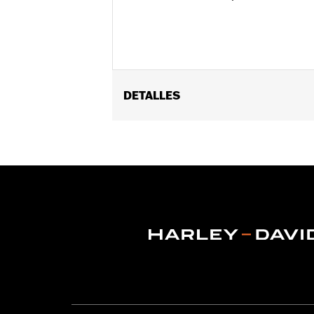
DETALLES
Se adapta a los modelos '02-'17 VRSC™, '
Installation Instructions
vinRequerido:
false
GARANTÍA:
1 year limited warranty – 