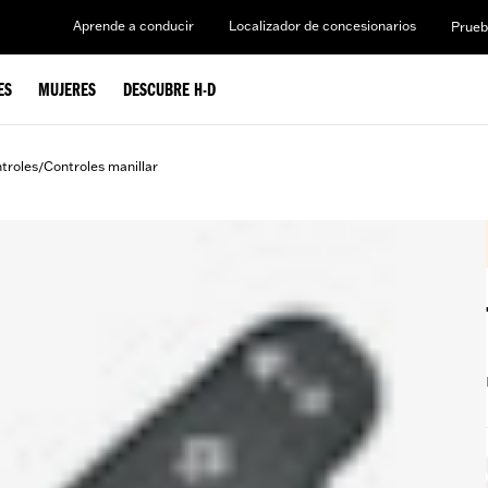
Aprende a conducir
Localizador de concesionarios
Prueb
ES
MUJERES
DESCUBRE H-D
ntroles
Controles manillar
/