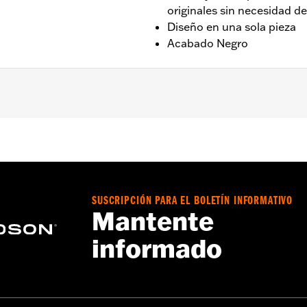
originales sin necesidad de
Diseño en una sola pieza
Acabado Negro
96-'13 XL, '08-'12 XR, '96-'11 Dyna®, '96-'10 Softail® y '96-'
Go to
www.h-d.com/warranty
for full details
SUSCRIPCIÓN PARA EL BOLETÍN INFORMATIVO
Mantente
informado