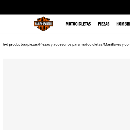
web accessibility
MOTOCICLETAS
PIEZAS
HOMBR
h-d productos
piezas
Piezas y accesorios para motocicletas
Manillares y co
/
/
/