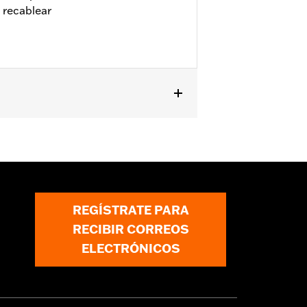
 recablear
13 Touring y Trike.
REGÍSTRATE PARA
RECIBIR CORREOS
ELECTRÓNICOS