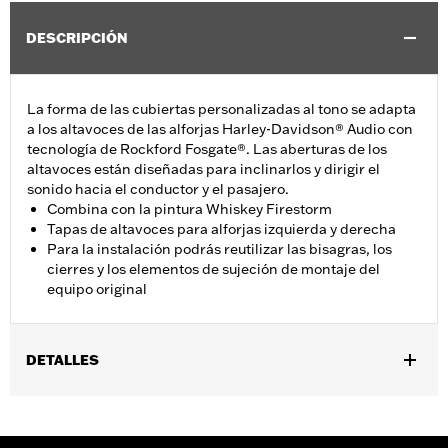
DESCRIPCIÓN
La forma de las cubiertas personalizadas al tono se adapta
a los altavoces de las alforjas Harley-Davidson® Audio con
tecnología de Rockford Fosgate®. Las aberturas de los
altavoces están diseñadas para inclinarlos y dirigir el
sonido hacia el conductor y el pasajero.
Combina con la pintura Whiskey Firestorm
Tapas de altavoces para alforjas izquierda y derecha
Para la instalación podrás reutilizar las bisagras, los
cierres y los elementos de sujeción de montaje del
equipo original
DETALLES
Se adapta a los modelos FLHXSE y FLTRXSE 2023 y posteriores,
FLHX, FLTRX, y FLTRXSTSE 2024 y posteriores, FLHXU 2025 y
posteriores y FLHXL 2026 y posteriores, FLTRXL, FLHXLSE,