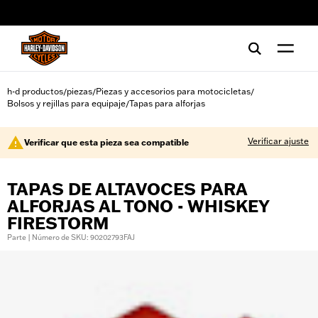
web accessibility
h-d productos
piezas
Piezas y accesorios para motocicletas
/
/
/
Bolsos y rejillas para equipaje
Tapas para alforjas
/
Verificar ajuste
Verificar que esta pieza sea compatible
TAPAS DE ALTAVOCES PARA
ALFORJAS AL TONO - WHISKEY
FIRESTORM
Parte | Número de SKU: 90202793FAJ