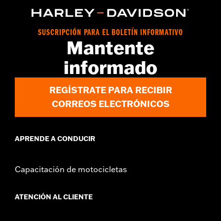
FLHXSTSE que traen el kit de altavoces de alforja Harley-
Davidson Audio con tecnología Rockford Fosgate n.° de pieza
76001291, 76001292, o 76001299.
SUSCRIPCIÓN PARA EL BOLETÍN INFORMATIVO
GARANTÍA:
1 año de garantía limitada – Consulta
www.h-
Mantente
d.com/warranty
para más información
informado
REGÍSTRATE PARA RECIBIR
CORREOS ELECTRÓNICOS
APRENDE A CONDUCIR
Capacitación de motocicletas
ATENCIÓN AL CLIENTE