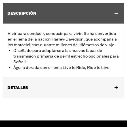
DESCRIPCIÓN
Vivir para conducir, conducir para vivir. Se ha convertido
en el lema de la nación Harley-Davidson, que acompaña a
los motociclistas durante millones de kilómetros de viaje.
Diseñado para adaptarse a las nuevas tapas de
transmisión primaria de perfil estrecho opcionales para
Softail
Águila dorada con el lema Live to Ride, Ride to Live
DETALLES
Se adapta a los modelos FLSB 2018 y posteriores y a los
modelos Softail 2019 y posteriores. También se adapta a
modelos Softail 2018 equipados con cubierta principal exterior
de perfil estrecho, Pieza N.º 25701077, 25700913, 25700937,
25700941, 25701039, 25701040 y 25701043.