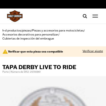
web accessibility
h-d productos
piezas
Piezas y accesorios para motocicletas
/
/
/
Accesorios decorativos para personalizar
/
Cubiertas de inspección del embrague
Verificar ajuste
Verificar que esta pieza sea compatible
TAPA DERBY LIVE TO RIDE
Parte | Número de SKU: 25700961