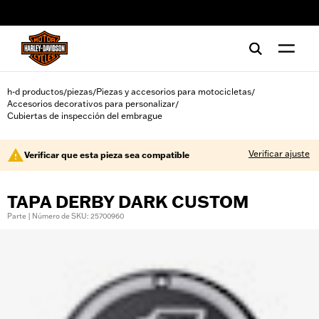
web accessibility
h-d productos
piezas
Piezas y accesorios para motocicletas
/
/
/
Accesorios decorativos para personalizar
/
Cubiertas de inspección del embrague
Verificar ajuste
Verificar que esta pieza sea compatible
TAPA DERBY DARK CUSTOM
Parte | Número de SKU: 25700960