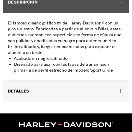
DESCRIPCIÓN
El famoso diseño gráfico #1 de Harley-Davidson® con un
giro siniestro. Fabricadas a partir de aluminio Billet, estas
cubiertas cuentan con superficies en forma de cúpula que
son pulidas y anodizadas en negro para obtener un rico
brillo satinado y, luego, remecanizadas para exponer el
aluminio en bruto.
Acabado en negro satinado
Diseñado para usar con las tapas de transmisión
primaria de perfil estrecho del modelo Sport Glide
DETALLES
Se adapta a los modelos FLSB 2018 y posteriores y a los
modelos Softail 2019 y posteriores. También se adapta a
modelos Softail 2018 equipados con cubierta primaria exterior
de perfil estrecho, Pieza N.º 25701077, 25700913, 25700937,
25700941, 25701039, 25701040 y 25701043.