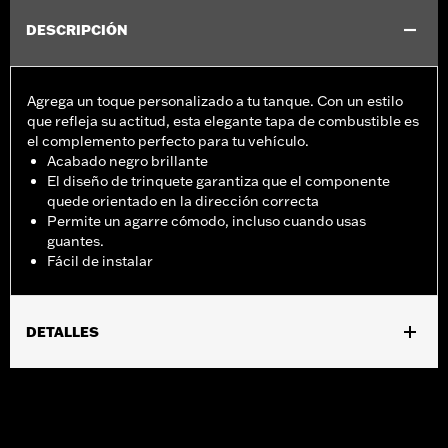
DESCRIPCIÓN
Agrega un toque personalizado a tu tanque. Con un estilo
que refleja su actitud, esta elegante tapa de combustible es
el complemento perfecto para tu vehículo.
Acabado negro brillante
El diseño de trinquete garantiza que el componente
quede orientado en la dirección correcta
Permite un agarre cómodo, incluso cuando usas
guantes.
Fácil de instalar
DETALLES
Se adapta a los modelos XL 1992 y posteriores, Dyna® 1992-2017
(excepto FXD y FXDX 2014 y posteriores, FXDC 2005-2006 y
FXDSE 2007), Softail® 2000 y posteriores (excepto los modelos
FXSTD y FXSTSSE), Road King® 1994 y posteriores, FLHXS y