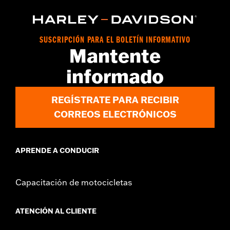
FLTRXS 2021 y posteriores, FLHXST y FLTRXST 2022 y
posteriores, y Freewheeler® 2015 y posteriores. No se ajusta a
los modelos equipados con tapas de combustible con cierre o
anclaje de Equipo Original. El uso en modelos FXSBSE 2013-
SUSCRIPCIÓN PARA EL BOLETÍN INFORMATIVO
2014, FLHXSE y FLTRXSE 2021-2022 requiere la eliminación del
Mantente
anillo decorativo de montaje empotrado original.
vinRequerido:
false
informado
Colección:
Dominion
GARANTÍA:
1 año de garantía limitada – Consulta
www.h-
REGÍSTRATE PARA RECIBIR
d.com/warranty
para más información
CORREOS ELECTRÓNICOS
APRENDE A CONDUCIR
Capacitación de motocicletas
ATENCIÓN AL CLIENTE