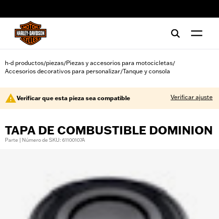
web accessibility
h-d productos
piezas
Piezas y accesorios para motocicletas
/
/
/
Accesorios decorativos para personalizar
Tanque y consola
/
Verificar ajuste
Verificar que esta pieza sea compatible
TAPA DE COMBUSTIBLE DOMINION
Parte | Número de SKU: 61100107A