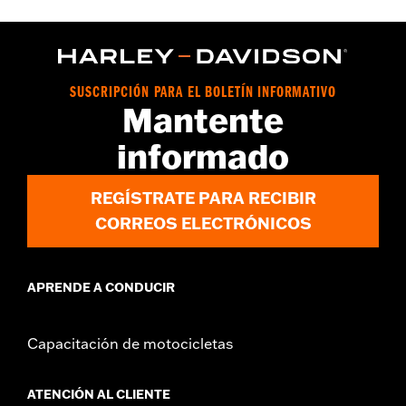
Installation Instructions
vinRequerido:
false
Colección:
Edge Cut
GARANTÍA:
1 year limited warranty – Go to
www.h-
SUSCRIPCIÓN PARA EL BOLETÍN INFORMATIVO
d.com/warranty
for full details
Mantente
informado
REGÍSTRATE PARA RECIBIR
CORREOS ELECTRÓNICOS
APRENDE A CONDUCIR
Capacitación de motocicletas
ATENCIÓN AL CLIENTE