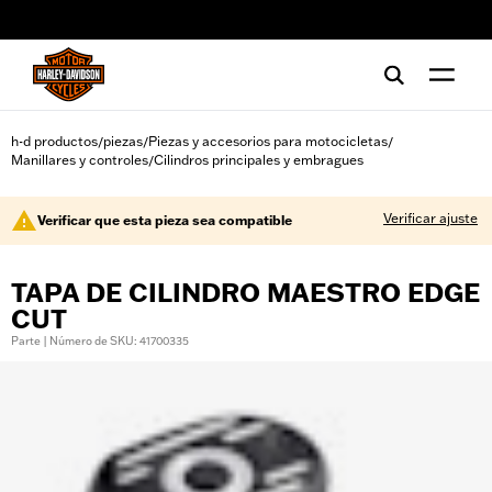
web accessibility
h-d productos
piezas
Piezas y accesorios para motocicletas
/
/
/
Manillares y controles
Cilindros principales y embragues
/
Verificar ajuste
Verificar que esta pieza sea compatible
TAPA DE CILINDRO MAESTRO EDGE
CUT
Parte | Número de SKU: 41700335