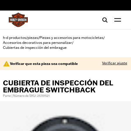
web accessibility
h-d productos
piezas
Piezas y accesorios para motocicletas
/
/
/
Accesorios decorativos para personalizar
/
Cubiertas de inspección del embrague
Verificar ajuste
Verificar que esta pieza sea compatible
CUBIERTA DE INSPECCIÓN DEL
EMBRAGUE SWITCHBACK
Parte | Número de SKU: 25701521