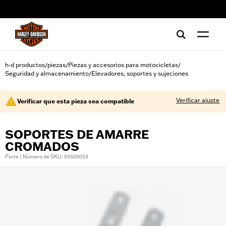
web accessibility
h-d productos
piezas
Piezas y accesorios para motocicletas
/
/
/
Seguridad y almacenamiento
Elevadores, soportes y sujeciones
/
Verificar ajuste
Verificar que esta pieza sea compatible
SOPORTES DE AMARRE
CROMADOS
Parte | Número de SKU: 93500033