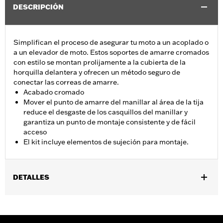
DESCRIPCIÓN
Simplifican el proceso de asegurar tu moto a un acoplado o
a un elevador de moto. Estos soportes de amarre cromados
con estilo se montan prolijamente a la cubierta de la
horquilla delantera y ofrecen un método seguro de
conectar las correas de amarre.
Acabado cromado
Mover el punto de amarre del manillar al área de la tija
reduce el desgaste de los casquillos del manillar y
garantiza un punto de montaje consistente y de fácil
acceso
El kit incluye elementos de sujeción para montaje.
DETALLES
Se adapta a los modelos FLHXSE 2023 y posteriores, FLHX 2024
y posteriores, FLHXU 2025 y posteriores y FLHXL, FLHXLSE y
FLHXSTSE 2026 y posteriores.