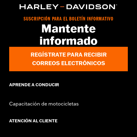
Installation Instructions
vinRequerido:
false
SUSCRIPCIÓN PARA EL BOLETÍN INFORMATIVO
GARANTÍA:
1 año de garantía limitada – Consulta
www.h-
Mantente
d.com/warranty
para más información
informado
REGÍSTRATE PARA RECIBIR
CORREOS ELECTRÓNICOS
APRENDE A CONDUCIR
Capacitación de motocicletas
ATENCIÓN AL CLIENTE