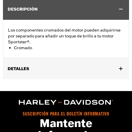
DESCRIPCIÓN
Los componentes cromados del motor pueden adquirirse
por separado para añadir un toque de brillo a tu motor
Sportster®.
Cromado
DETALLES
Se adapta a los modelos XL 2004-2022.
vinRequerido:
false
GARANTÍA:
1 año de garantía limitada – Consulta
www.h-
d.com/warranty
para más información
NOTES:
Para retirar e instalar las cubiertas del motor es posible
SUSCRIPCIÓN PARA EL BOLETÍN INFORMATIVO
que se deban comprar juntas nuevas. Consultar con el
Mantente
concesionario para obtener más información.